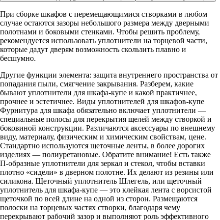
При сборке шкафов с перемещающимися створками в любом
случае остаются зазоры небольшого размера между дверными
полотнами и боковыми стенками. Чтобы решить проблему,
рекомендуется использовать уплотнители на торцевой части,
которые дадут дверям возможность скользить плавно и
бесшумно.
Другие функции элемента: защита внутреннего пространства от
попадания пыли, смягчение закрывания. Разберем, какие
бывают уплотнители для шкафа-купе и какой практичнее,
прочнее и эстетичнее. Виды уплотнителей для шкафов-купе
Фурнитура для шкафа обязательно включает уплотнители —
специальные полосы для перекрытия щелей между створкой и
боковиной конструкции. Различаются аксессуары по внешнему
виду, материалу, физическим и химическим свойствам, цене.
Стандартно используются щеточные ленты, в более дорогих
изделиях — полиуретановые. Обратите внимание! Есть также
П-образные уплотнители для зеркал и стекол, чтобы вставки
плотно «сидели» в дверном полотне. Их делают из резины или
силикона. Щеточный уплотнитель Шлегель, или щеточный
уплотнитель для шкафа-купе — это клейкая лента с ворсистой
щеточкой по всей длине на одной из сторон. Размещаются
полоски на торцевых частях створки, благодаря чему
перекрывают рабочий зазор и выполняют роль эффективного