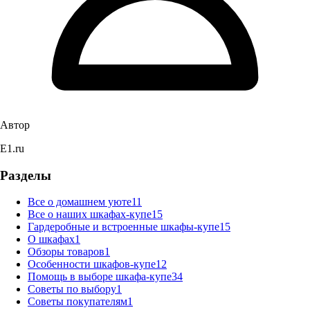
Автор
E1.ru
Разделы
Все о домашнем уюте
11
Все о наших шкафах-купе
15
Гардеробные и встроенные шкафы-купе
15
О шкафах
1
Обзоры товаров
1
Особенности шкафов-купе
12
Помощь в выборе шкафа-купе
34
Советы по выбору
1
Советы покупателям
1