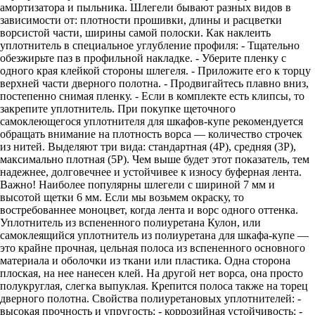
амортизатора и пыльника. Шлегели бывают разных видов в
зависимости от: плотности прошивки, длины и расцветки
ворсистой части, ширины самой полоски. Как наклеить
уплотнитель в специальное углубление профиля: - Тщательно
обезжирьте паз в профильной накладке. - Уберите пленку с
одного края клейкой стороны шлегеля. - Приложите его к торцу
верхней части дверного полотна. - Продвигайтесь плавно вниз,
постепенно снимая пленку. - Если в комплекте есть клипсы, то
закрепите уплотнитель. При покупке щеточного
самоклеющегося уплотнителя для шкафов-купе рекомендуется
обращать внимание на плотность ворса — количество строчек
из нитей. Выделяют три вида: стандартная (4P), средняя (3P),
максимально плотная (5P). Чем выше будет этот показатель, тем
надежнее, долговечнее и устойчивее к износу буферная лента.
Важно! Наиболее популярны шлегели с шириной 7 мм и
высотой щетки 6 мм. Если мы возьмем окраску, то
востребованнее моноцвет, когда лента и ворс одного оттенка.
Уплотнитель из вспененного полиуретана Кулон, или
самоклеящийся уплотнитель из полиуретана для шкафа-купе —
это крайне прочная, цельная полоса из вспененного основного
материала и оболочки из ткани или пластика. Одна сторона
плоская, на нее нанесен клей. На другой нет ворса, она просто
полукруглая, слегка выпуклая. Крепится полоса также на торец
дверного полотна. Свойства полиуретановых уплотнителей: -
высокая прочность и упругость; - коррозийная устойчивость; -