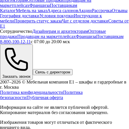
архитекторам
Оптовые продажи
Продавцам на
маркетплейсах
Франшиза
Поставщикам
Каталог
Мебель на заказ
Адреса салонов
Акции
Рассрочка
Отзывы
География доставки
Условия покупки
Инструкции к
мебели
Проверить статус заказа
Чат с отделом доставки
Советы от
Е1
Сотрудничество
Дизайнерам и архитекторам
Оптовые
продажи
Продавцам на маркетплейсах
Франшиза
Поставщикам
8-800-100-12-11
с 07:00 до 20:00 мск
Связь с директором
Заказать звонок
2007–2026 © Мебельная компания Е1 – шкафы и гардеробные в
г.
Москва
Политика конфиденциальности
Политика
безопасности
Публичная оферта
Информация на сайте не является публичной офертой.
Копирование материалов без согласования запрещено.
Изображения товаров могут отличаться от фактического
внешнего вида.