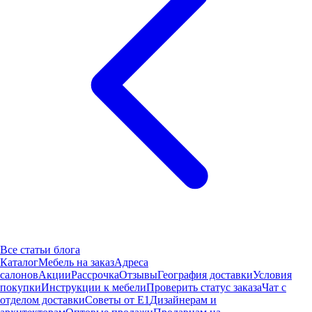
Все статьи блога
Каталог
Мебель на заказ
Адреса
салонов
Акции
Рассрочка
Отзывы
География доставки
Условия
покупки
Инструкции к мебели
Проверить статус заказа
Чат с
отделом доставки
Советы от Е1
Дизайнерам и