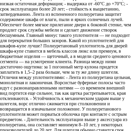
низкая остаточная деформация; - выдержка от -60°C до +70°C; -
срок эксплуатации более 20 лет; - стойкость к выцветанию,
затвердеванию. Лента из вспененного полиуретана защитит
содержимое шкафа от влаги, пыли и ярких солнечных лучей.
Обеспечит более мягкое прилегание двери к боковой стенке, чем
продлит срок службы мебели и сделает движение створок
бесшумным. Главный минус такого уплотнителя — не подходит
для перекрытия больших зазоров. Какой из уплотнителей для
шкафов-купе лучше? Полиуретановый уплотнитель для дверей
шкафа-купе ставится в мебель классов люкс или премиум, в
бюджетные изделия — щеточный, а в модели среднего ценового
сегмента — на усмотрение клиента. Разница между ними
достаточно ощутима: за 1 погонный метр кулона придется
заплатить в 1,5–2 раза больше, чем за ту же длину шлегеля.
Отличия между уплотнителями: - Лента из полиуретана цельная,
монолитная и лаконичная. Ворсистые буферные полосы часто
идут с разнонаправленными нитями — со временем внешний
вид портится еще сильнее, так как щетка растрепывается, края
отклеиваются. - Устойчивость к механическим ударам выше у
шлегеля, ворс отлично сжимается при столкновении и
возвращается в изначальное положение. У полиуретанового
уплотнителя может порваться оболочка при контакте с острым
предметом. - Длительность эксплуатации выше у аксессуара из
полиуретана, она составляет минимум 8–10 лет, у некоторых
производителей до 20 лет. Для шлегеля обычно ставится срок