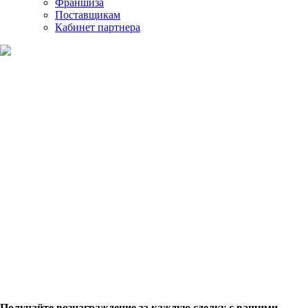
Франшиза
Поставщикам
Кабинет партнера
Сотрудничество с дизайнерами и
архитекторами
Получайте вознаграждение за каждую сделку с вашими