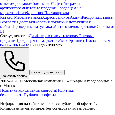
отделом доставки
Советы от Е1
Дизайнерам и
архитекторам
Оптовые продажи
Продавцам на
маркетплейсах
Франшиза
Поставщикам
Каталог
Мебель на заказ
Адреса салонов
Акции
Рассрочка
Отзывы
География доставки
Условия покупки
Инструкции к
мебели
Проверить статус заказа
Чат с отделом доставки
Советы от
Е1
Сотрудничество
Дизайнерам и архитекторам
Оптовые
продажи
Продавцам на маркетплейсах
Франшиза
Поставщикам
8-800-100-12-11
с 07:00 до 20:00 мск
Связь с директором
Заказать звонок
2007–2026 © Мебельная компания Е1 – шкафы и гардеробные в
г.
Москва
Политика конфиденциальности
Политика
безопасности
Публичная оферта
Информация на сайте не является публичной офертой.
Копирование материалов без согласования запрещено.