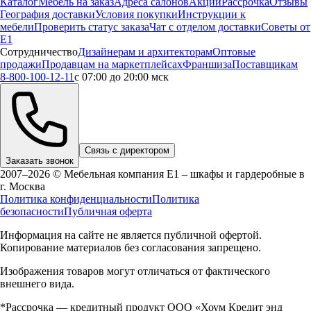
Каталог
Мебель на заказ
Адреса салонов
Акции
Рассрочка
Отзывы
География доставки
Условия покупки
Инструкции к
мебели
Проверить статус заказа
Чат с отделом доставки
Советы от
Е1
Сотрудничество
Дизайнерам и архитекторам
Оптовые
продажи
Продавцам на маркетплейсах
Франшиза
Поставщикам
8-800-100-12-11
с 07:00 до 20:00 мск
Связь с директором
Заказать звонок
2007–2026 © Мебельная компания Е1 – шкафы и гардеробные в
г.
Москва
Политика конфиденциальности
Политика
безопасности
Публичная оферта
Информация на сайте не является публичной офертой.
Копирование материалов без согласования запрещено.
Изображения товаров могут отличаться от фактического
внешнего вида.
*Рассрочка — кредитный продукт ООО «Хоум Кредит энд