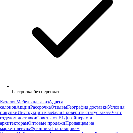
Рассрочка без переплат
Каталог
Мебель на заказ
Адреса
салонов
Акции
Рассрочка
Отзывы
География доставки
Условия
покупки
Инструкции к мебели
Проверить статус заказа
Чат с
отделом доставки
Советы от Е1
Дизайнерам и
архитекторам
Оптовые продажи
Продавцам на
маркетплейсах
Франшиза
Поставщикам