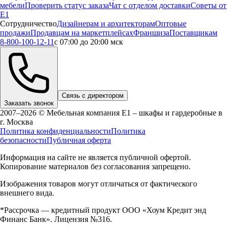
мебели
Проверить статус заказа
Чат с отделом доставки
Советы от
Е1
Сотрудничество
Дизайнерам и архитекторам
Оптовые
продажи
Продавцам на маркетплейсах
Франшиза
Поставщикам
8-800-100-12-11
с 07:00 до 20:00 мск
Связь с директором
Заказать звонок
2007–2026 © Мебельная компания Е1 – шкафы и гардеробные в
г.
Москва
Политика конфиденциальности
Политика
безопасности
Публичная оферта
Информация на сайте не является публичной офертой.
Копирование материалов без согласования запрещено.
Изображения товаров могут отличаться от фактического
внешнего вида.
*Рассрочка — кредитный продукт ООО «Хоум Кредит энд
Финанс Банк». Лицензия №316.