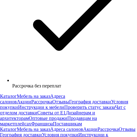
Рассрочка без переплат
Каталог
Мебель на заказ
Адреса
салонов
Акции
Рассрочка
Отзывы
География доставки
Условия
покупки
Инструкции к мебели
Проверить статус заказа
Чат с
отделом доставки
Советы от Е1
Дизайнерам и
архитекторам
Оптовые продажи
Продавцам на
маркетплейсах
Франшиза
Поставщикам
Каталог
Мебель на заказ
Адреса салонов
Акции
Рассрочка
Отзывы
География доставки
Условия покупки
Инструкции к