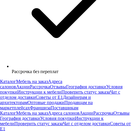
Рассрочка без переплат
Каталог
Мебель на заказ
Адреса
салонов
Акции
Рассрочка
Отзывы
География доставки
Условия
покупки
Инструкции к мебели
Проверить статус заказа
Чат с
отделом доставки
Советы от Е1
Дизайнерам и
архитекторам
Оптовые продажи
Продавцам на
маркетплейсах
Франшиза
Поставщикам
Каталог
Мебель на заказ
Адреса салонов
Акции
Рассрочка
Отзывы
География доставки
Условия покупки
Инструкции к
мебели
Проверить статус заказа
Чат с отделом доставки
Советы от
Е1