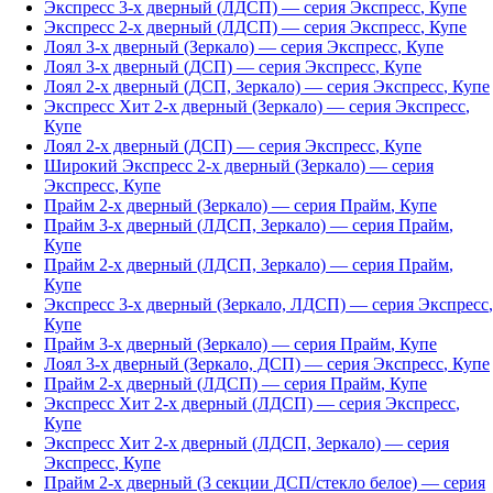
Экспресс 3-х дверный (ЛДСП)
— серия
Экспресс
,
Купе
Экспресс 2-х дверный (ЛДСП)
— серия
Экспресс
,
Купе
Лоял 3-х дверный (Зеркало)
— серия
Экспресс
,
Купе
Лоял 3-х дверный (ДСП)
— серия
Экспресс
,
Купе
Лоял 2-х дверный (ДСП, Зеркало)
— серия
Экспресс
,
Купе
Экспресс Хит 2-х дверный (Зеркало)
— серия
Экспресс
,
Купе
Лоял 2-х дверный (ДСП)
— серия
Экспресс
,
Купе
Широкий Экспресс 2-х дверный (Зеркало)
— серия
Экспресс
,
Купе
Прайм 2-х дверный (Зеркало)
— серия
Прайм
,
Купе
Прайм 3-х дверный (ЛДСП, Зеркало)
— серия
Прайм
,
Купе
Прайм 2-х дверный (ЛДСП, Зеркало)
— серия
Прайм
,
Купе
Экспресс 3-х дверный (Зеркало, ЛДСП)
— серия
Экспресс
,
Купе
Прайм 3-х дверный (Зеркало)
— серия
Прайм
,
Купе
Лоял 3-х дверный (Зеркало, ДСП)
— серия
Экспресс
,
Купе
Прайм 2-х дверный (ЛДСП)
— серия
Прайм
,
Купе
Экспресс Хит 2-х дверный (ЛДСП)
— серия
Экспресс
,
Купе
Экспресс Хит 2-х дверный (ЛДСП, Зеркало)
— серия
Экспресс
,
Купе
Прайм 2-х дверный (3 секции ДСП/стекло белое)
— серия