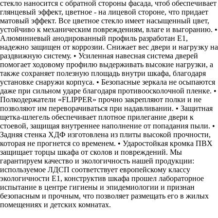
стекло наносится с обратной стороны фасада, чтоб обеспечивает
глянцевый эффект, цветное - на лицевой стороне, что придает
матовый эффект. Все цветное стекло имеет насыщенный цвет,
устойчиво к механическим повреждениям, влаге и выгоранию. •
Алюминиевый анодированный профиль разработан Е1,
надежно защищен от коррозии. Снижает вес двери и нагрузку на
раздвижную систему. • Усиленная навесная система дверей
помогает ходовому профилю выдерживать высокие нагрузки, а
также сохраняет полезную площадь внутри шкафа, благодаря
установке снаружи корпуса. • Безопасные зеркала не осыпаются
даже при сильном ударе благодаря противоосколочной пленке. •
Полкодержатели «FLIPPER» прочно закрепляют полки и не
позволяют им переворачиваться при надавливании. • Защитная
щетка-шлегель обеспечивает плотное прилегание двери к
стоевой, защищая внутреннее наполнение от попадания пыли. •
Задняя стенка ХДФ изготовлена из плиты высокой прочности,
которая не прогнется со временем. • Ударостойкая кромка ПВХ
защищает торцы шкафа от сколов и повреждений. Мы
гарантируем качество и экологичность нашей продукции:
используемое ЛДСП соответствует европейскому классу
экологичности Е1, конструктив шкафа прошел лабораторное
испытание в центре гигиены и эпидемиологии и признан
безопасным и прочным, что позволяет размещать его в жилых
помещениях и детских комнатах.