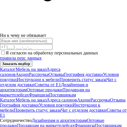
Ни к чему не обязывает
Я согласен на обработку персональных данных
правила перс данных
Заказать подбор
Каталог
Мебель на заказ
Адреса
салонов
Акции
Рассрочка
Отзывы
География доставки
Условия
покупки
Инструкции к мебели
Проверить статус заказа
Чат с
отделом доставки
Советы от Е1
Дизайнерам и
архитекторам
Оптовые продажи
Продавцам на
маркетплейсах
Франшиза
Поставщикам
Каталог
Мебель на заказ
Адреса салонов
Акции
Рассрочка
Отзывы
География доставки
Условия покупки
Инструкции к
мебели
Проверить статус заказа
Чат с отделом доставки
Советы от
Е1
Сотрудничество
Дизайнерам и архитекторам
Оптовые
продажи
Продавцам на маркетплейсах
Франшиза
Поставщикам