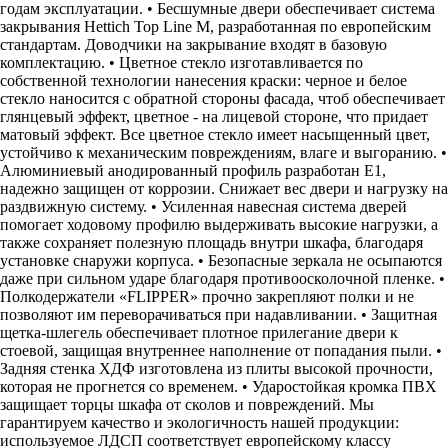
годам эксплуатации. • Бесшумные двери обеспечивает система
закрывания Hettich Top Line M, разработанная по европейским
стандартам. Доводчики на закрывание входят в базовую
комплектацию. • Цветное стекло изготавливается по
собственной технологии нанесения краски: черное и белое
стекло наносится с обратной стороны фасада, чтоб обеспечивает
глянцевый эффект, цветное - на лицевой стороне, что придает
матовый эффект. Все цветное стекло имеет насыщенный цвет,
устойчиво к механическим повреждениям, влаге и выгоранию. •
Алюминиевый анодированный профиль разработан Е1,
надежно защищен от коррозии. Снижает вес двери и нагрузку на
раздвижную систему. • Усиленная навесная система дверей
помогает ходовому профилю выдерживать высокие нагрузки, а
также сохраняет полезную площадь внутри шкафа, благодаря
установке снаружи корпуса. • Безопасные зеркала не осыпаются
даже при сильном ударе благодаря противоосколочной пленке. •
Полкодержатели «FLIPPER» прочно закрепляют полки и не
позволяют им переворачиваться при надавливании. • Защитная
щетка-шлегель обеспечивает плотное прилегание двери к
стоевой, защищая внутреннее наполнение от попадания пыли. •
Задняя стенка ХДФ изготовлена из плиты высокой прочности,
которая не прогнется со временем. • Ударостойкая кромка ПВХ
защищает торцы шкафа от сколов и повреждений. Мы
гарантируем качество и экологичность нашей продукции:
используемое ЛДСП соответствует европейскому классу