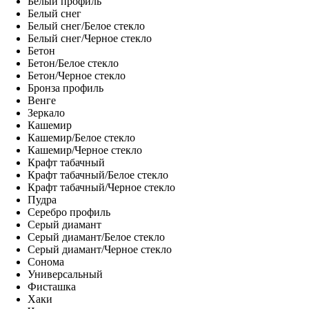
Белый профиль
Белый снег
Белый снег/Белое стекло
Белый снег/Черное стекло
Бетон
Бетон/Белое стекло
Бетон/Черное стекло
Бронза профиль
Венге
Зеркало
Кашемир
Кашемир/Белое стекло
Кашемир/Черное стекло
Крафт табачный
Крафт табачный/Белое стекло
Крафт табачный/Черное стекло
Пудра
Серебро профиль
Серый диамант
Серый диамант/Белое стекло
Серый диамант/Черное стекло
Сонома
Универсальный
Фисташка
Хаки