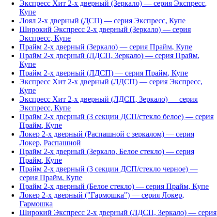
Экспресс Хит 2-х дверный (Зеркало)
— серия
Экспресс
,
Купе
Лоял 2-х дверный (ДСП)
— серия
Экспресс
,
Купе
Широкий Экспресс 2-х дверный (Зеркало)
— серия
Экспресс
,
Купе
Прайм 2-х дверный (Зеркало)
— серия
Прайм
,
Купе
Прайм 2-х дверный (ЛДСП, Зеркало)
— серия
Прайм
,
Купе
Прайм 2-х дверный (ЛДСП)
— серия
Прайм
,
Купе
Экспресс Хит 2-х дверный (ЛДСП)
— серия
Экспресс
,
Купе
Экспресс Хит 2-х дверный (ЛДСП, Зеркало)
— серия
Экспресс
,
Купе
Прайм 2-х дверный (3 секции ДСП/стекло белое)
— серия
Прайм
,
Купе
Локер 2-х дверный (Распашной с зеркалом)
— серия
Локер
,
Распашной
Прайм 2-х дверный (Зеркало, Белое стекло)
— серия
Прайм
,
Купе
Прайм 2-х дверный (3 секции ДСП/стекло черное)
—
серия
Прайм
,
Купе
Прайм 2-х дверный (Белое стекло)
— серия
Прайм
,
Купе
Локер 2-х дверный ("Гармошка")
— серия
Локер
,
Гармошка
Широкий Экспресс 2-х дверный (ЛДСП, Зеркало)
— серия