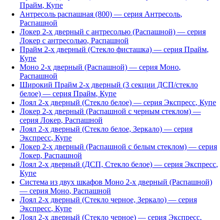
Прайм
,
Купе
Антресоль распашная (800)
— серия
Антресоль
,
Распашной
Локер 2-х дверный с антресолью (Распашной)
— серия
Локер с антресолью
,
Распашной
Прайм 2-х дверный (Стекло фисташка)
— серия
Прайм
,
Купе
Моно 2-х дверный (Распашной)
— серия
Моно
,
Распашной
Широкий Прайм 2-х дверный (3 секции ДСП/стекло
белое)
— серия
Прайм
,
Купе
Лоял 2-х дверный (Стекло белое)
— серия
Экспресс
,
Купе
Локер 2-х дверный (Распашной с черным стеклом)
—
серия
Локер
,
Распашной
Лоял 2-х дверный (Стекло белое, Зеркало)
— серия
Экспресс
,
Купе
Локер 2-х дверный (Распашной с белым стеклом)
— серия
Локер
,
Распашной
Лоял 2-х дверный (ДСП, Стекло белое)
— серия
Экспресс
,
Купе
Система из двух шкафов Моно 2-х дверный (Распашной)
— серия
Моно
,
Распашной
Лоял 2-х дверный (Стекло черное, Зеркало)
— серия
Экспресс
,
Купе
Лоял 2-х дверный (Стекло черное)
— серия
Экспресс
,