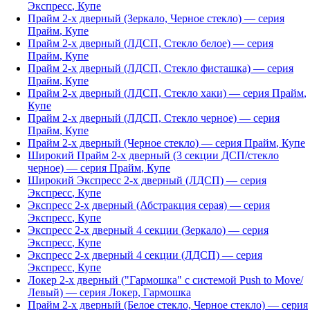
Экспресс
,
Купе
Прайм 2-х дверный (Зеркало, Черное стекло)
— серия
Прайм
,
Купе
Прайм 2-х дверный (ЛДСП, Стекло белое)
— серия
Прайм
,
Купе
Прайм 2-х дверный (ЛДСП, Стекло фисташка)
— серия
Прайм
,
Купе
Прайм 2-х дверный (ЛДСП, Стекло хаки)
— серия
Прайм
,
Купе
Прайм 2-х дверный (ЛДСП, Стекло черное)
— серия
Прайм
,
Купе
Прайм 2-х дверный (Черное стекло)
— серия
Прайм
,
Купе
Широкий Прайм 2-х дверный (3 секции ДСП/стекло
черное)
— серия
Прайм
,
Купе
Широкий Экспресс 2-х дверный (ЛДСП)
— серия
Экспресс
,
Купе
Экспресс 2-х дверный (Абстракция серая)
— серия
Экспресс
,
Купе
Экспресс 2-х дверный 4 секции (Зеркало)
— серия
Экспресс
,
Купе
Экспресс 2-х дверный 4 секции (ЛДСП)
— серия
Экспресс
,
Купе
Локер 2-х дверный ("Гармошка" с системой Push to Move/
Левый)
— серия
Локер
,
Гармошка
Прайм 2-х дверный (Белое стекло, Черное стекло)
— серия